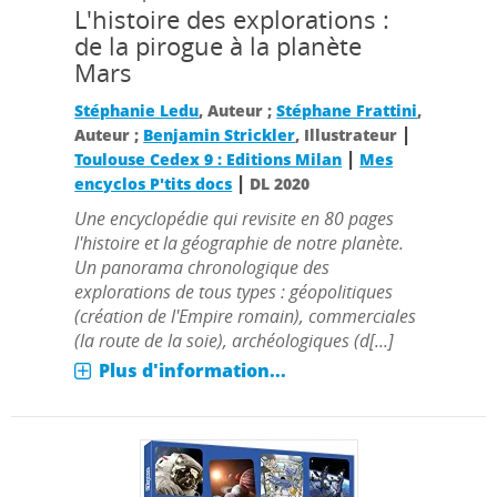
L'histoire des explorations :
de la pirogue à la planète
Mars
Stéphanie Ledu
, Auteur ;
Stéphane Frattini
,
|
Auteur ;
Benjamin Strickler
, Illustrateur
|
Toulouse Cedex 9 : Editions Milan
Mes
|
encyclos P'tits docs
DL 2020
Une encyclopédie qui revisite en 80 pages
l'histoire et la géographie de notre planète.
Un panorama chronologique des
explorations de tous types : géopolitiques
(création de l'Empire romain), commerciales
(la route de la soie), archéologiques (d[...]
Plus d'information...