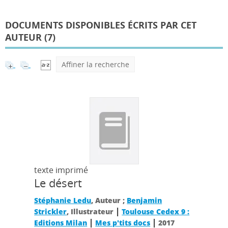
DOCUMENTS DISPONIBLES ÉCRITS PAR CET
AUTEUR (
7
)
Affiner la recherche
texte imprimé
Le désert
Stéphanie Ledu
, Auteur ;
Benjamin
|
Strickler
, Illustrateur
Toulouse Cedex 9 :
|
|
Editions Milan
Mes p'tits docs
2017